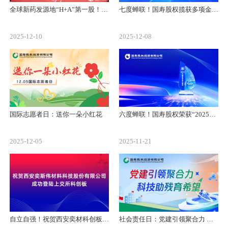
全球新药发源地“H+A”第一股！祝贺百奥赛图科创板上市
七度蝉联！国寿股权揽获多项金牛大奖
2025-12-10
2025-12-08
国际志愿者日：送你一朵小红花
六度蝉联！国寿股权荣获“2025保险资金‘长钱长投’方舟奖”
2025-12-05
2025-11-21
自立自强！祝贺西安奕材科创板上市
社会责任日：党建引领聚合力 科技助残育希望