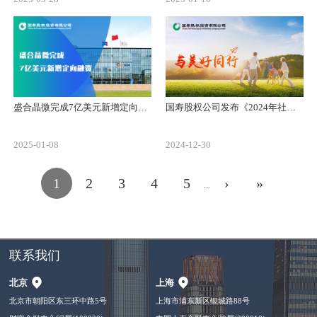
盛合晶微完成7亿美元新增定向融资
国寿股权公司发布《2024年社会责任暨ESG报告》
2025-01-08
2024-12-30
1
2
3
4
5
›
»
...
联系我们
北京
上海
北京市朝阳区东三环中路5号
上海市浦东新区银城路88号